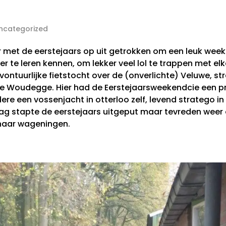
ncategorized
 met de eerstejaars op uit getrokken om een leuk week
r te leren kennen, om lekker veel lol te trappen met el
ontuurlijke fietstocht over de (onverlichte) Veluwe, st
j de Woudegge. Hier had de Eerstejaarsweekendcie een
e een vossenjacht in otterloo zelf, levend stratego in
g stapte de eerstejaars uitgeput maar tevreden weer
 naar wageningen.