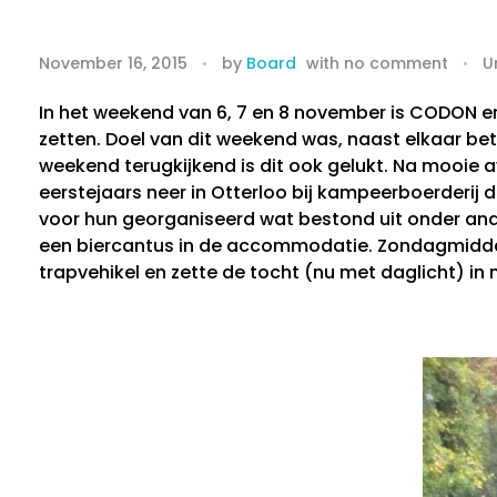
E
November 16, 2015
by
Board
with
no comment
U
e
In het weekend van 6, 7 en 8 november is CODON er
r
zetten. Doel van dit weekend was, naast elkaar bete
weekend terugkijkend is dit ook gelukt. Na mooie av
s
eerstejaars neer in Otterloo bij kampeerboerderi
voor hun georganiseerd wat bestond uit onder ander
t
een biercantus in de accommodatie. Zondagmidda
trapvehikel en zette de tocht (nu met daglicht) in
e
j
a
a
r