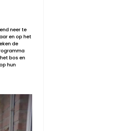
end neer te
kaar en op het
reken de
 programma
 het bos en
 op hun