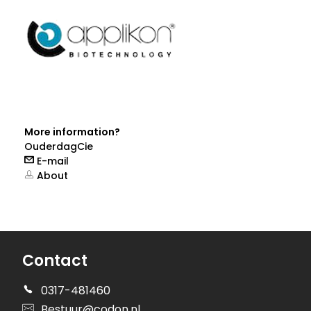
More information?
OuderdagCie
E-mail
About
Contact
0317-481460
Bestuur@codon.nl