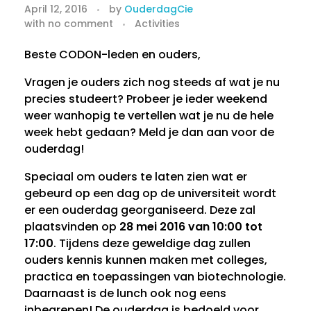
O
April 12, 2016
by
OuderdagCie
with
no comment
Activities
u
d
Beste CODON-leden en ouders,
Vragen je ouders zich nog steeds af wat je nu
e
precies studeert? Probeer je ieder weekend
r
weer wanhopig te vertellen wat je nu de hele
week hebt gedaan? Meld je dan aan voor de
d
ouderdag!
a
Speciaal om ouders te laten zien wat er
gebeurd op een dag op de universiteit wordt
g
er een ouderdag georganiseerd. Deze zal
plaatsvinden op
28 mei 2016 van 10:00 tot
2
17:00
. Tijdens deze geweldige dag zullen
8
ouders kennis kunnen maken met colleges,
practica en toepassingen van biotechnologie.
m
Daarnaast is de lunch ook nog eens
inbegrepen! De ouderdag is bedoeld voor