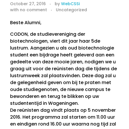
5
October 27, 2016
by
WebCSSi
with
no comment
Uncategorized
N
o
Beste Alumni,
CODON, de studievereniging der
v
biotechnologen, viert dit jaar haar 5de
e
lustrum. Aangezien u als oud biotechnologie
student een bijdrage heeft geleverd aan een
m
gedeelte van deze mooie jaren, nodigen we u
graag uit voor de reünisten dag die tijdens de
b
lustrumweek zal plaatsvinden. Deze dag zal u
de gelegenheid geven om bij te praten met
e
oude studiegenoten, de nieuwe campus te
r
bewonderen en terug te blikken op uw
studententijd in Wageningen.
:
De reünisten dag vindt plaats op 5 november
2016. Het programma zal starten om 11.00 uur
R
en eindigen rond 16.00 uur waarna nog tijd zal