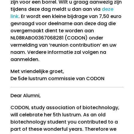
zijn voor een borrel. Wilt u graag aanwezig zijn
e
tijdens deze dag meldt u dan aan via
deze
u
link
. Er wordt een kleine bijdrage van 7,50 euro
gevraagd voor deelname aan deze dag die
n
overgemaakt dient te worden aan
NL08RABO0367068281 (CODON) onder
i
vermelding van ‘reunion contribution’ en uw
naam. Verdere informatie zal volgen na
s
aanmelden.
t
Met vriendelijke groet,
e
De 5de lustrum commissie van CODON
n
Dear Alumni,
d
CODON, study association of biotechnology,
will celebrate her 5th lustrum. As an old
a
biotechnology student you contributed to a
g
part of these wonderful years. Therefore we